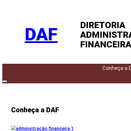
Pular
para
DIRETORIA
o
DAF
conteúdo
ADMINISTR
FINANCEIR
Conheça a 
Conheça a DAF