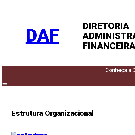
Pular
para
DIRETORIA
o
DAF
conteúdo
ADMINISTR
FINANCEIR
Conheça a 
Estrutura Organizacional