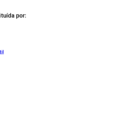
ituída por:
il