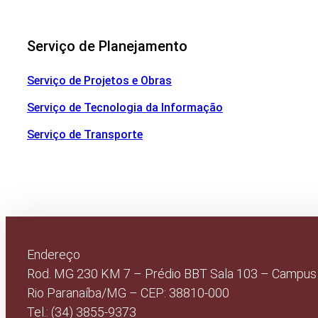
Serviço de Planejamento
Serviço de Projetos e Obras
Serviço de Tecnologia da Informação
Serviço de Transporte
Endereço
Rod. MG 230 KM 7 – Prédio BBT Sala 103 – Campus
Rio Paranaíba/MG – CEP: 38810-000
Tel.: (34) 3855-9373